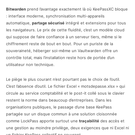
Bitwarden
prend l’avantage exactement là où KeePassXC bloque
: interface moderne, synchronisation multi-appareils
automatique,
partage sécurisé
intégré et extensions pour tous
les navigateurs. Le prix de cette fluidité, c’est un modèle cloud
qui suppose de faire confiance à un serveur tiers, même si le
chiffrement reste de bout en bout. Pour un puriste de la
souveraineté, héberger soi-même un Vaultwarden offre un
contrôle total, mais l’installation reste hors de portée d’un
utilisateur non technique.
Le piège le plus courant n’est pourtant pas le choix de l’outil.
C’est l’absence d’outil. Le fichier Excel « motsdepasse.xlsx » qui
circule au service comptabilité et le post-it collé sous le clavier
restent la norme dans beaucoup d’entreprises. Dans les
organisations publiques, le passage d’une base KeePass
partagée sur un disque commun à une solution cloisonnée
comme LockPass apporte surtout une
traçabilité
des accès et
une gestion au moindre privilège, deux exigences que ni Excel ni
un fichier KeePass collectif ne couvrent.